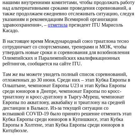
нашими внутренними комитетами, чтобы продолжать работу
над альтернативными сроками проведения соревнований, а
также продолжаем ежедневно отслеживать ситуацию, следуя
указаниям и рекомендациям Всемирной организации
здравоохранения», –
отметила
президент ITU Марисоль
Касадо.
В настоящее время Международный союз триатлона
тесно
сотрудничает со спортсменами, тренерами и МОК, чтобы
утвердить новые сроки и соревнования для возобновления
Олимпийских и Паралимпийских квалификационных
рейтингов, сообщается на сайте ITU.
Там же вы можете увидеть полный список соревнований,
отложенных до 30 июня. Среди них – этап Кубка Европы в
Ольштыне, чемпионат Европы U23 и этап Кубка Европы
среди юниоров в Днепре, чемпионат Европы по кросс-
триатлону и кросс-дуатлону в Тыргу-Муреш, чемпионат
Европы по акватлону, аквабайку и триатлону на средней
дистанции в Вальксе. Из-за текущей ситуации со
вспышкой
COVID-19
было принято решение отменить этап
Кубка Европы среди юниоров в Купишкисе, этап Кубка
Европы в Холтене, этап Кубка Европы среди юниоров в
Китцбюэле.