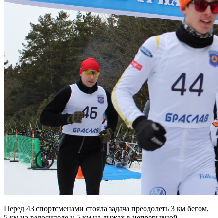
Перед 43 спортсменами стояла задача преодолеть 3 км бегом,
5 км на велосипеде и 5 км на лыжах в непрерывной