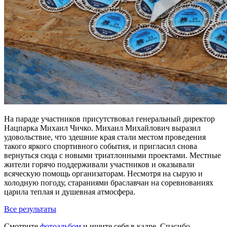
На параде участников присутствовал генеральный директор
Нацпарка Михаил Чичко. Михаил Михайлович выразил
удовольствие, что здешние края стали местом проведения
такого яркого спортивного события, и пригласил снова
вернуться сюда с новыми триатлонными проектами. Местные
жители горячо поддерживали участников и оказывали
всяческую помощь организаторам. Несмотря на сырую и
холодную погоду, стараниями браславчан на соревнованиях
царила теплая и душевная атмосфера.
Все результаты
Смотрите
фотоальбом
и ищите себя в кадре. Спасибо