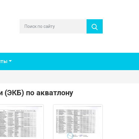
нты
(ЭКБ) по акватлону