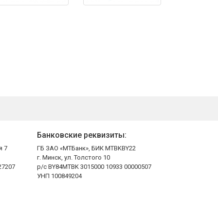
Банковские реквизиты:
я 7
ГБ ЗАО «МТБанк», БИК MTBKBY22
г. Минск, ул. Толстого 10
27207
р/с BY84MTBK 3015000 10933 00000507
УНП 100849204